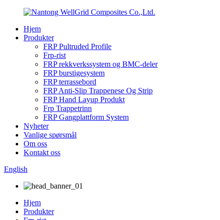
Hjem
Produkter
FRP Pultruded Profile
Frp-rist
FRP rekkverkssystem og BMC-deler
FRP burstigesystem
FRP terrassebord
FRP Anti-Slip Trappenese Og Strip
FRP Hand Layup Produkt
Frp Trappetrinn
FRP Gangplattform System
Nyheter
Vanlige spørsmål
Om oss
Kontakt oss
English
Hjem
Produkter