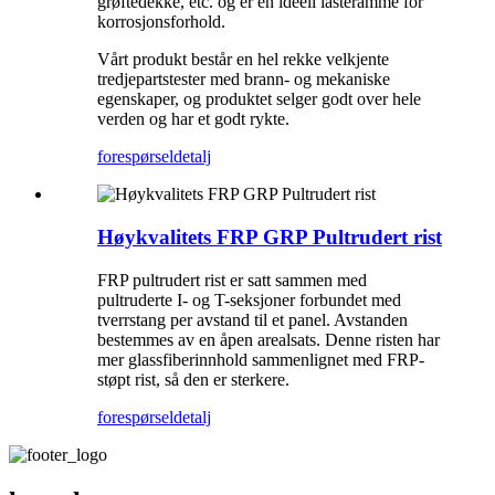
grøftedekke, etc. og er en ideell lasteramme for
korrosjonsforhold.
Vårt produkt består en hel rekke velkjente
tredjepartstester med brann- og mekaniske
egenskaper, og produktet selger godt over hele
verden og har et godt rykte.
forespørsel
detalj
Høykvalitets FRP GRP Pultrudert rist
FRP pultrudert rist er satt sammen med
pultruderte I- og T-seksjoner forbundet med
tverrstang per avstand til et panel. Avstanden
bestemmes av en åpen arealsats. Denne risten har
mer glassfiberinnhold sammenlignet med FRP-
støpt rist, så den er sterkere.
forespørsel
detalj