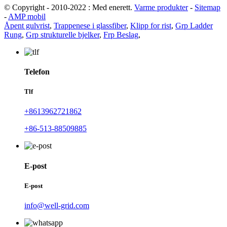
© Copyright - 2010-2022 : Med enerett.
Varme produkter
-
Sitemap
-
AMP mobil
Åpent gulvrist
,
Trappenese i glassfiber
,
Klipp for rist
,
Grp Ladder
Rung
,
Grp strukturelle bjelker
,
Frp Beslag
,
Telefon
Tlf
+8613962721862
+86-513-88509885
E-post
E-post
info@well-grid.com