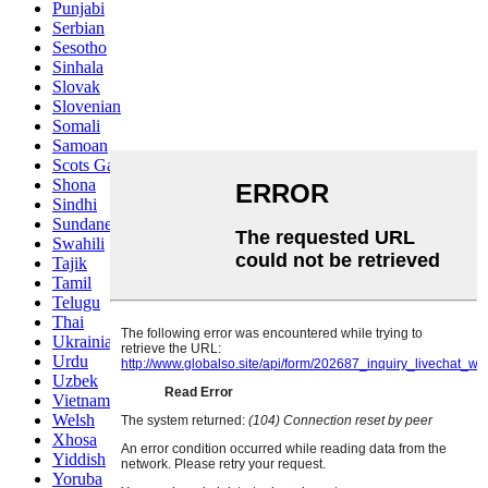
Punjabi
Serbian
Sesotho
Sinhala
Slovak
Slovenian
Somali
Samoan
Scots Gaelic
Shona
Sindhi
Sundanese
Swahili
Tajik
Tamil
Telugu
Thai
Ukrainian
Urdu
Uzbek
Vietnamese
Welsh
Xhosa
Yiddish
Yoruba