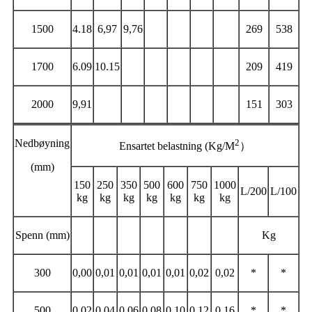
1500
4.18
6,97
9,76
269
538
1700
6.09
10.15
209
419
2000
9,91
151
303
Nedbøyning
2
Ensartet belastning (Kg/M
）
(mm)
150
250
350
500
600
750
1000
L/200
L/100
kg
kg
kg
kg
kg
kg
kg
Spenn (mm)
Kg
300
0,00
0,01
0,01
0,01
0,01
0,02
0,02
*
*
500
0,02
0,04
0,06
0,08
0,10
0,12
0,16
*
*