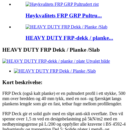
Høykvalitets FRP GRP Pultru...
HEAVY DUTY FRP-dekk / planke...
HEAVY DUTY FRP Dekk / Planke /Slab
Kort beskrivelse:
FRP Deck (også kalt planke) er en pultrudert profil i ett stykke, 500
mm over bredden og 40 mm tykk, med en not- og fjærskjøt langs
plankens lengde som gir en fast, tetbar fuge mellom profillengder.
FRP Deck gir et solid gulv med en slipt anti-skli overflate. Den vil
spenne over 1,5 m ved en designbelastning på 5kN/m2 med en
nedbøyningsgrense på L/200 og oppfyller alle kravene i BS 4592-4
Industrigulv og trappetrinn Del 5: Solide plater i metall- og