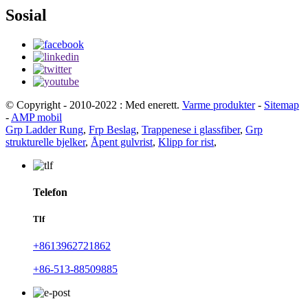
Sosial
© Copyright - 2010-2022 : Med enerett.
Varme produkter
-
Sitemap
-
AMP mobil
Grp Ladder Rung
,
Frp Beslag
,
Trappenese i glassfiber
,
Grp
strukturelle bjelker
,
Åpent gulvrist
,
Klipp for rist
,
Telefon
Tlf
+8613962721862
+86-513-88509885