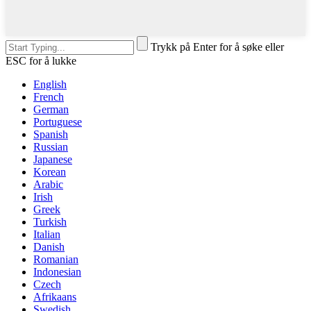
Trykk på Enter for å søke eller
ESC for å lukke
English
French
German
Portuguese
Spanish
Russian
Japanese
Korean
Arabic
Irish
Greek
Turkish
Italian
Danish
Romanian
Indonesian
Czech
Afrikaans
Swedish