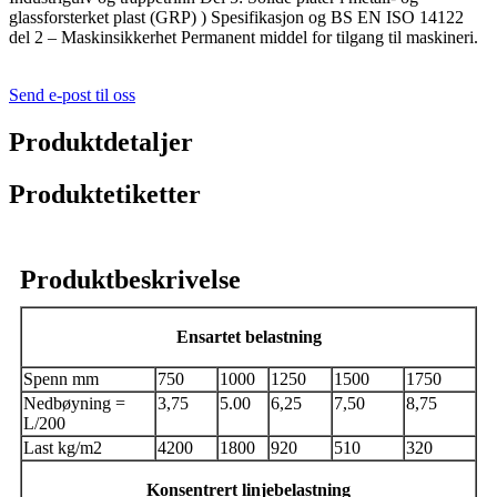
glassforsterket plast (GRP) ) Spesifikasjon og BS EN ISO 14122
del 2 – Maskinsikkerhet Permanent middel for tilgang til maskineri.
Send e-post til oss
Produktdetaljer
Produktetiketter
Produktbeskrivelse
Ensartet belastning
Spenn mm
750
1000
1250
1500
1750
Nedbøyning =
3,75
5.00
6,25
7,50
8,75
L/200
Last kg/m2
4200
1800
920
510
320
Konsentrert linjebelastning