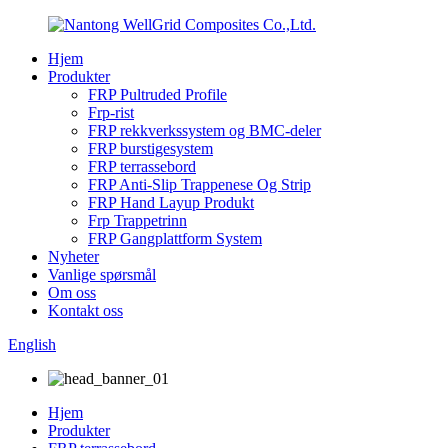
Hjem
Produkter
FRP Pultruded Profile
Frp-rist
FRP rekkverkssystem og BMC-deler
FRP burstigesystem
FRP terrassebord
FRP Anti-Slip Trappenese Og Strip
FRP Hand Layup Produkt
Frp Trappetrinn
FRP Gangplattform System
Nyheter
Vanlige spørsmål
Om oss
Kontakt oss
English
Hjem
Produkter