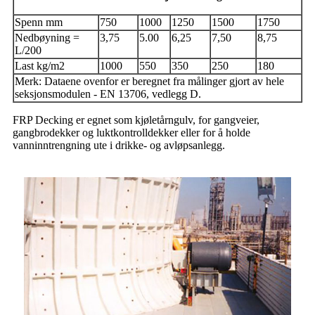
Spenn mm
750
1000
1250
1500
1750
Nedbøyning =
3,75
5.00
6,25
7,50
8,75
L/200
Last kg/m2
1000
550
350
250
180
Merk: Dataene ovenfor er beregnet fra målinger gjort av hele
seksjonsmodulen - EN 13706, vedlegg D.
FRP Decking er egnet som kjøletårngulv, for gangveier,
gangbrodekker og luktkontrolldekker eller for å holde
vanninntrengning ute i drikke- og avløpsanlegg.