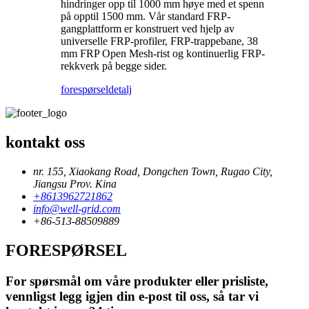
hindringer opp til 1000 mm høye med et spenn
på opptil 1500 mm. Vår standard FRP-
gangplattform er konstruert ved hjelp av
universelle FRP-profiler, FRP-trappebane, 38
mm FRP Open Mesh-rist og kontinuerlig FRP-
rekkverk på begge sider.
forespørsel
detalj
kontakt oss
nr. 155, Xiaokang Road, Dongchen Town, Rugao City,
Jiangsu Prov. Kina
+8613962721862
info@well-grid.com
+86-513-88509889
FORESPØRSEL
For spørsmål om våre produkter eller prisliste,
vennligst legg igjen din e-post til oss, så tar vi