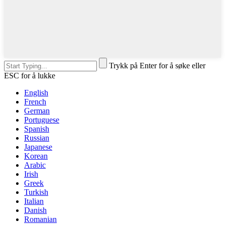
Trykk på Enter for å søke eller
ESC for å lukke
English
French
German
Portuguese
Spanish
Russian
Japanese
Korean
Arabic
Irish
Greek
Turkish
Italian
Danish
Romanian