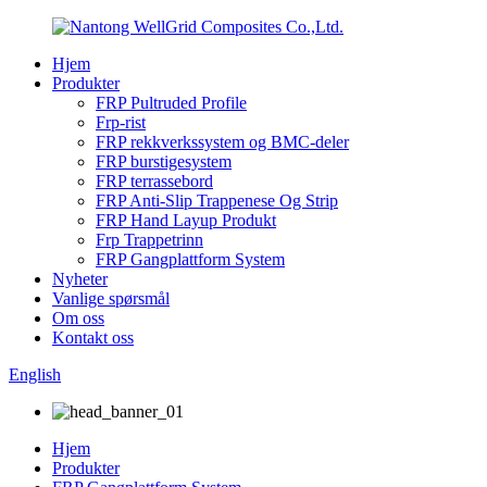
Hjem
Produkter
FRP Pultruded Profile
Frp-rist
FRP rekkverkssystem og BMC-deler
FRP burstigesystem
FRP terrassebord
FRP Anti-Slip Trappenese Og Strip
FRP Hand Layup Produkt
Frp Trappetrinn
FRP Gangplattform System
Nyheter
Vanlige spørsmål
Om oss
Kontakt oss
English
Hjem
Produkter