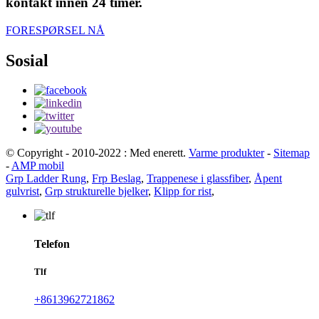
kontakt innen 24 timer.
FORESPØRSEL NÅ
Sosial
© Copyright - 2010-2022 : Med enerett.
Varme produkter
-
Sitemap
-
AMP mobil
Grp Ladder Rung
,
Frp Beslag
,
Trappenese i glassfiber
,
Åpent
gulvrist
,
Grp strukturelle bjelker
,
Klipp for rist
,
Telefon
Tlf
+8613962721862