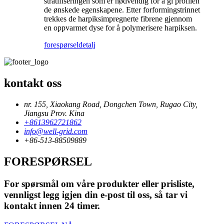
stratifiseringen som er nødvendig for å gi profilen
de ønskede egenskapene. Etter forformingstrinnet
trekkes de harpiksimpregnerte fibrene gjennom
en oppvarmet dyse for å polymerisere harpiksen.
forespørsel
detalj
kontakt oss
nr. 155, Xiaokang Road, Dongchen Town, Rugao City,
Jiangsu Prov. Kina
+8613962721862
info@well-grid.com
+86-513-88509889
FORESPØRSEL
For spørsmål om våre produkter eller prisliste,
vennligst legg igjen din e-post til oss, så tar vi
kontakt innen 24 timer.