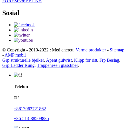
FORESPØRSEL NÅ
Sosial
© Copyright - 2010-2022 : Med enerett.
Varme produkter
-
Sitemap
-
AMP mobil
Grp strukturelle bjelker
,
Åpent gulvrist
,
Klipp for rist
,
Frp Beslag
,
Grp Ladder Rung
,
Trappenese i glassfiber
,
Telefon
Tlf
+8613962721862
+86-513-88509885