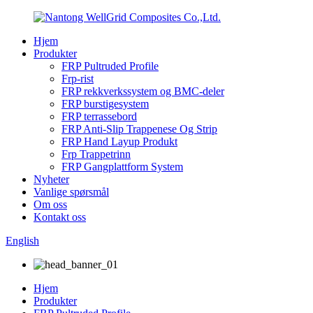
Hjem
Produkter
FRP Pultruded Profile
Frp-rist
FRP rekkverkssystem og BMC-deler
FRP burstigesystem
FRP terrassebord
FRP Anti-Slip Trappenese Og Strip
FRP Hand Layup Produkt
Frp Trappetrinn
FRP Gangplattform System
Nyheter
Vanlige spørsmål
Om oss
Kontakt oss
English
Hjem
Produkter