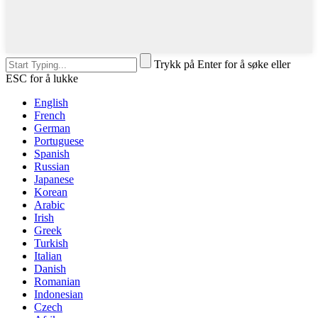
Trykk på Enter for å søke eller
ESC for å lukke
English
French
German
Portuguese
Spanish
Russian
Japanese
Korean
Arabic
Irish
Greek
Turkish
Italian
Danish
Romanian
Indonesian
Czech