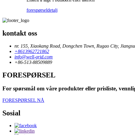
forespørsel
detalj
kontakt oss
nr. 155, Xiaokang Road, Dongchen Town, Rugao City, Jiangsu
+8613962721862
info@well-grid.com
+86-513-88509889
FORESPØRSEL
For spørsmål om våre produkter eller prisliste, vennligs
FORESPØRSEL NÅ
Sosial