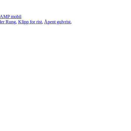
AMP mobil
der Rung
,
Klipp for rist
,
Åpent gulvrist
,