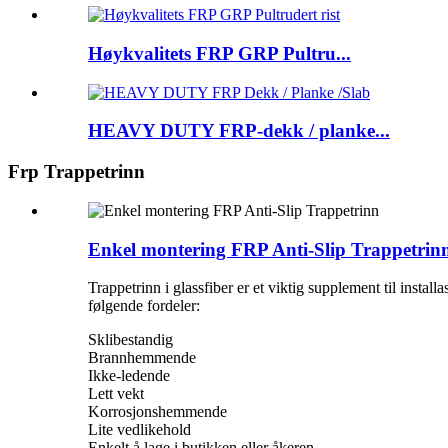
Høykvalitets FRP GRP Pultru...
HEAVY DUTY FRP-dekk / planke...
Frp Trappetrinn
Enkel montering FRP Anti-Slip Trappetrin
Trappetrinn i glassfiber er et viktig supplement til insta
følgende fordeler:
Sklibestandig
Brannhemmende
Ikke-ledende
Lett vekt
Korrosjonshemmende
Lite vedlikehold
Enkelt å lage i butikken eller åkeren