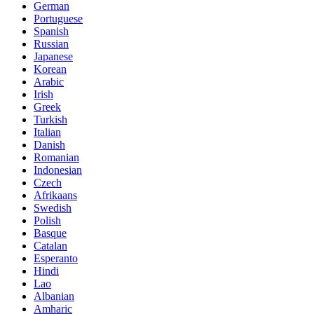
German
Portuguese
Spanish
Russian
Japanese
Korean
Arabic
Irish
Greek
Turkish
Italian
Danish
Romanian
Indonesian
Czech
Afrikaans
Swedish
Polish
Basque
Catalan
Esperanto
Hindi
Lao
Albanian
Amharic