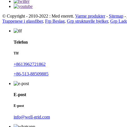
© Copyright - 2010-2022 : Med enerett.
Varme produkter
-
Sitemap
-
Trappenese i glassfiber
,
Frp Beslag
,
Grp strukturelle bjelker
,
Grp Lad
Telefon
Tlf
+8613962721862
+86-513-88509885
E-post
E-post
info@well-grid.com